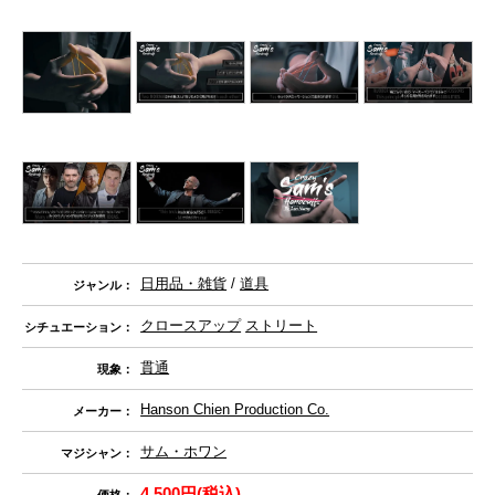
日用品・雑貨
/
道具
ジャンル：
クロースアップ
ストリート
シチュエーション：
貫通
現象：
Hanson Chien Production Co.
メーカー：
サム・ホワン
マジシャン：
4,500円(税込)
価格：