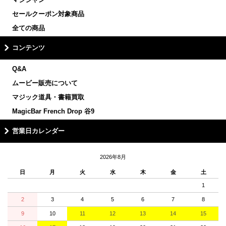
セールクーポン対象商品
全ての商品
コンテンツ
Q&A
ムービー販売について
マジック道具・書籍買取
MagicBar French Drop 谷9
営業日カレンダー
2026年8月
日
月
火
水
木
金
土
1
2
3
4
5
6
7
8
9
10
11
12
13
14
15