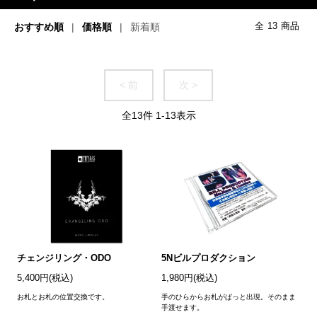
おすすめ順
価格順
新着順
全
13
商品
< 前
次 >
全
13
件
1
-
13
表示
チェンジリング・ODO
5Nビルプロダクション
5,400円(税込)
1,980円(税込)
お札とお札の位置交換です。
手のひらからお札がぱっと出現。そのまま
手渡せます。