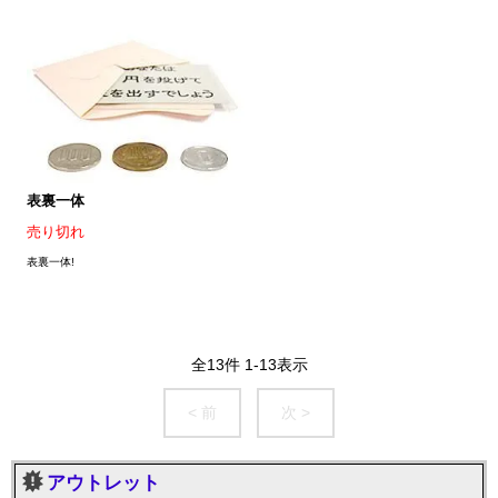
表裏一体
売り切れ
表裏一体!
全
13
件
1
-
13
表示
< 前
次 >
アウトレット