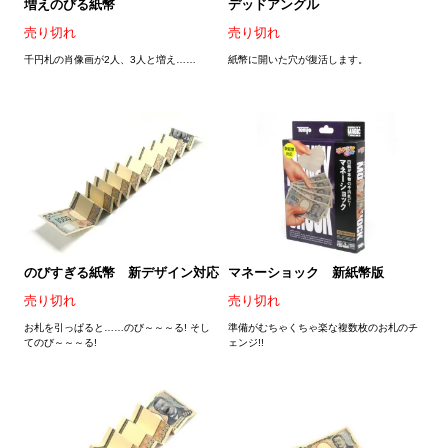
増えのびる紙幣
デッドアングル
売り切れ
売り切れ
千円札の肖像画が2人、3人と増え……
紙幣に開いた穴が復活します。
のびすぎる紙幣 新デザイン対応
マネーショック 新紙幣版
売り切れ
売り切れ
お札を引っぱると……のび～～～る! そし
準備がむちゃくちゃ楽な複数枚のお札のチ
てのび～～～る!
ェンジ!!