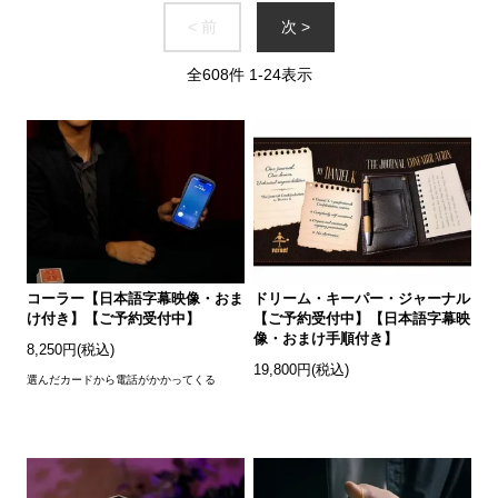
< 前
次 >
全
608
件
1
-
24
表示
コーラー【日本語字幕映像・おま
ドリーム・キーパー・ジャーナル
け付き】【ご予約受付中】
【ご予約受付中】【日本語字幕映
像・おまけ手順付き】
8,250円(税込)
19,800円(税込)
選んだカードから電話がかかってくる