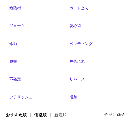
危険術
カード当て
ジョーク
読心術
念動
ベンディング
整頓
複合現象
不確定
リバース
フラリッシュ
増加
おすすめ順
価格順
新着順
全
608
商品