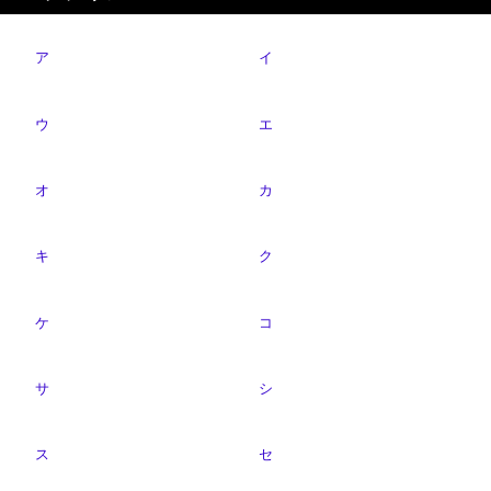
ア
イ
ウ
エ
オ
カ
キ
ク
ケ
コ
サ
シ
ス
セ