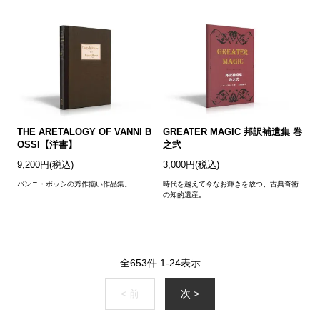
THE ARETALOGY OF VANNI B
GREATER MAGIC 邦訳補遺集 巻
OSSI【洋書】
之弐
9,200円(税込)
3,000円(税込)
バンニ・ボッシの秀作揃い作品集。
時代を越えて今なお輝きを放つ、古典奇術
の知的遺産。
全
653
件
1
-
24
表示
< 前
次 >