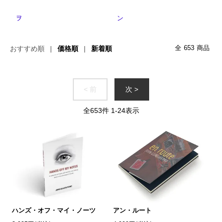
ヲ
ン
おすすめ順
価格順
新着順
全
653
商品
< 前
次 >
全
653
件
1
-
24
表示
ハンズ・オフ・マイ・ノーツ
アン・ルート