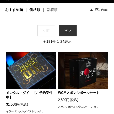
おすすめ順
価格順
新着順
全
191
商品
< 前
次 >
全
191
件
1
-
24
表示
メンタル・ダイ 【ご予約受付
WGMスポンジボールセット
中】
2,800円(税込)
31,000円(税込)
スポンジボールを学ぶなら、これを!
キラーメンタルダイストリック。