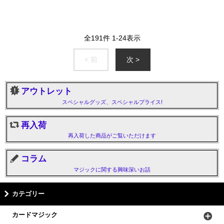
全
191
件
1
-
24
表示
< 前
次 >
アウトレット
スペシャルグッズ、スペシャルプライス!
再入荷
再入荷した商品がご覧いただけます
コラム
マジックに関する興味深いお話
カテゴリー
カードマジック