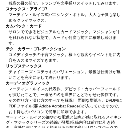
観客の目の前で、トランプを文字通りスイッチしてみせます。
スナックス・アライブ!
マーティン・ルイス式バニシング・ボトル。大人も子供も楽し
めるクライマックス。
カムバック・カード
サロンでできるビジュアルなカードマジック。マジシャンが手
を触れられない状態で、カードが何度も前面に移動し続けま
す。
テクニカラー・プレディクション
コメディタッチの予言マジック。様々な観客やイベント用に内
容をカスタマイズできます。
リップスティックス
チャイニーズ・ステッキのバリエーション。最後は仕掛けが無
いことを完全に示して終わります。
カーディオグラフィック
マーティン・ルイスの代表作。デビッド・カッパーフィールド
が演じたことで、一躍その名を世界にとどろかせた傑作です。
その作り方・演じ方のすべてを解説! 面倒な型紙も、DVD内に
PDFファイル(要 Adobe Acrobat Reader)が入っていますので、
お手持ちのパソコンで簡単に印刷できます。
マーティン・ルイスの細やかな配慮と知恵が感じ取れるメイキン
グ・マジックシリーズの続編が登場!収録内容は前作に引き続
き、意外に演じてくれと頼まれる回数の多いサロンマジックで