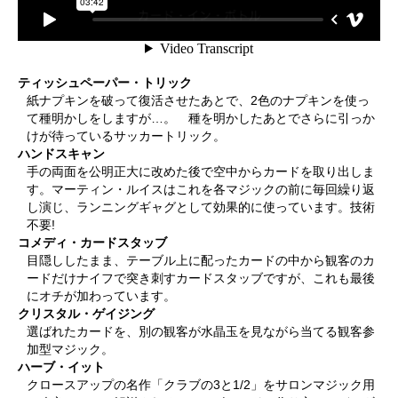
ティッシュペーパー・トリック
紙ナプキンを破って復活させたあとで、2色のナプキンを使っ
て種明かしをしますが…。 種を明かしたあとでさらに引っか
けが待っているサッカートリック。
ハンドスキャン
手の両面を公明正大に改めた後で空中からカードを取り出しま
す。マーティン・ルイスはこれを各マジックの前に毎回繰り返
し演じ、ランニングギャグとして効果的に使っています。技術
不要!
コメディ・カードスタッブ
目隠ししたまま、テーブル上に配ったカードの中から観客のカ
ードだけナイフで突き刺すカードスタッブですが、これも最後
にオチが加わっています。
クリスタル・ゲイジング
選ばれたカードを、別の観客が水晶玉を見ながら当てる観客参
加型マジック。
ハーブ・イット
クロースアップの名作「クラブの3と1/2」をサロンマジック用