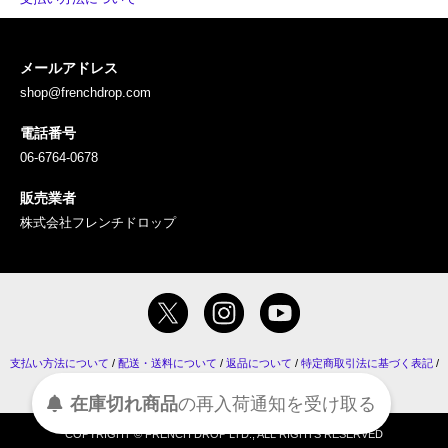
メールアドレス
shop@frenchdrop.com
電話番号
06-6764-0678
販売業者
株式会社フレンチドロップ
支払い方法について
/
配送・送料について
/
返品について
/
特定商取引法に基づく表記
/
プライバシーポリシー
/
コラム
/
RSS
・
ATOM
受け取る
通知を
再入荷
の
在庫切れ商品
COPYRIGHT © FRENCH DROP LTD., ALL RIGHTS RESERVED