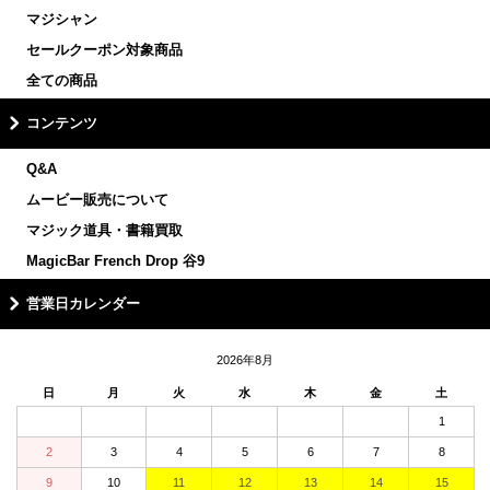
マジシャン
セールクーポン対象商品
全ての商品
コンテンツ
Q&A
ムービー販売について
マジック道具・書籍買取
MagicBar French Drop 谷9
営業日カレンダー
2026年8月
日
月
火
水
木
金
土
1
2
3
4
5
6
7
8
9
10
11
12
13
14
15