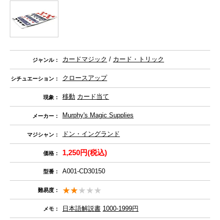
カードマジック
/
カード・トリック
ジャンル：
クロースアップ
シチュエーション：
移動
カード当て
現象：
Murphy's Magic Supplies
メーカー：
ドン・イングランド
マジシャン：
1,250円(税込)
価格：
A001-CD30150
型番：
難易度：
日本語解説書
1000-1999円
メモ：