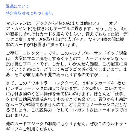
返品について
特定商取引法に基づく表記
マジシャンは、デックから4枚のA(または他のフォー・オブ・
ア・カインド)を抜き出しテーブルに置きます。そうしたら、3人
の観客にそれぞれカードを選んでもらい、覚えてもらった後、デ
ックに戻します。Aを取り上げて広げると、なんと4枚の間に観
客のカードが1枚置きに挟っています。
ご存知「コレクター」です。このマルチプル・サンドイッチ現象
は、大変にマニア魂をくするぐるもので、カーディシャンなら一
度は挑むプロットです。しかし、いかんせん難題。この配置に持
っていくためには、どうしてもゴタゴタ感が出てしまいます。ま
あ、そこが取り組み甲斐であったりするのですが……。
さて、この「ウルトラ・コレクターズ」はギャフカードを1枚だ
けレギュラーデックに加えて使います。この1枚が、コレクター
には付き物のくどい操作を全て払いのけます。ほとんど「仕事」
をせずに効果が達成されますのでとても楽です。表側からも余計
なムーブが確認できませんので、どう見てもノーチャンスだとな
るでしょう。この説得力、そしてエレガントさはノーギャフでは
出せません。
他のカードマジックの邪魔にもなりません。ぜひこのウルトラ・
ギャフをご利用ください。