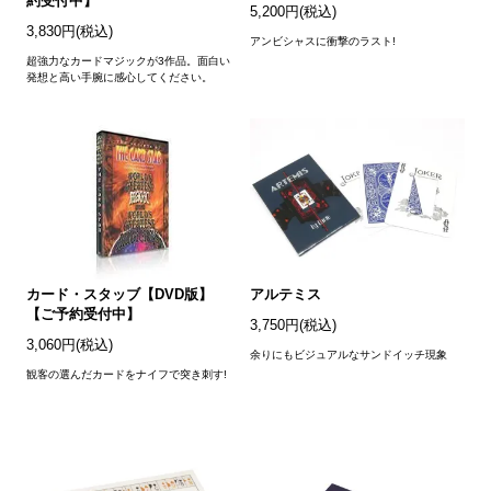
約受付中】
5,200円(税込)
3,830円(税込)
アンビシャスに衝撃のラスト!
超強力なカードマジックが3作品。面白い
発想と高い手腕に感心してください。
カード・スタッブ【DVD版】
アルテミス
【ご予約受付中】
3,750円(税込)
3,060円(税込)
余りにもビジュアルなサンドイッチ現象
観客の選んだカードをナイフで突き刺す!