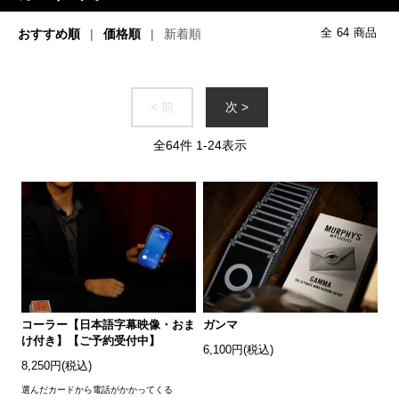
おすすめ順
価格順
新着順
全
64
商品
< 前
次 >
全
64
件
1
-
24
表示
コーラー【日本語字幕映像・おま
ガンマ
け付き】【ご予約受付中】
6,100円(税込)
8,250円(税込)
選んだカードから電話がかかってくる