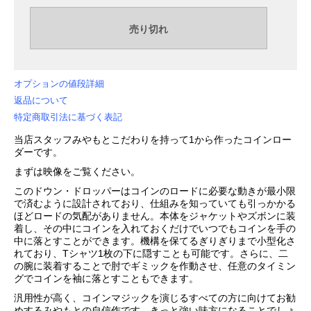
オプションの値段詳細
返品について
特定商取引法に基づく表記
当店スタッフみやもとこだわりを持って1から作ったコインロー
ダーです。
まずは映像をご覧ください。
このドウン・ドロッパーはコインのロードに必要な動きが最小限
で済むように設計されており、仕組みを知っていても引っかかる
ほどロードの気配がありません。本体をジャケットやズボンに装
着し、その中にコインを入れておくだけでいつでもコインを手の
中に落とすことができます。機構を保てるぎりぎりまで小型化さ
れており、Tシャツ1枚の下に隠すことも可能です。さらに、二
の腕に装着することで肘でギミックを作動させ、任意のタイミン
グでコインを袖に落とすこともできます。
汎用性が高く、コインマジックを演じるすべての方に向けてお勧
めするみやもとの自信作です。きっと強い味方になることでしょ