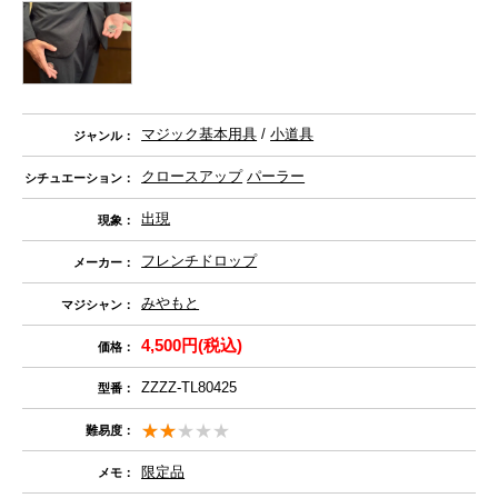
マジック基本用具
/
小道具
ジャンル：
クロースアップ
パーラー
シチュエーション：
出現
現象：
フレンチドロップ
メーカー：
みやもと
マジシャン：
4,500円(税込)
価格：
ZZZZ-TL80425
型番：
難易度：
限定品
メモ：