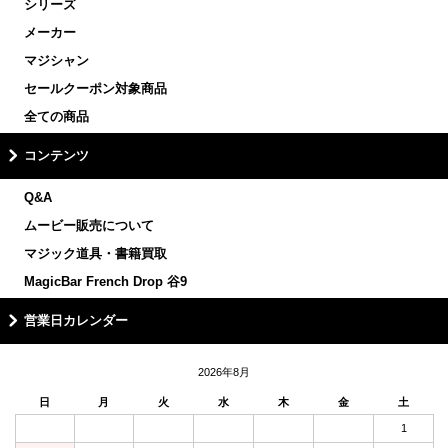
シリーズ
メーカー
マジシャン
セールクーポン対象商品
全ての商品
コンテンツ
Q&A
ムービー販売について
マジック道具・書籍買取
MagicBar French Drop 谷9
営業日カレンダー
2026年8月
日
月
火
水
木
金
土
1