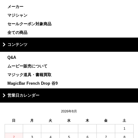
メーカー
マジシャン
セールクーポン対象商品
全ての商品
コンテンツ
Q&A
ムービー販売について
マジック道具・書籍買取
MagicBar French Drop 谷9
営業日カレンダー
2026年8月
日
月
火
水
木
金
土
1
2
3
4
5
6
7
8