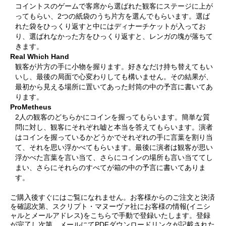
コイントスのゲームで客席から選ばれた観客にステージに上が
ってもらい、2つの紙袋のうち片方を選んでもらいます。選ば
れた袋をひっくり返すと中にはディナーチケットが入ってお
り、選ばれなかった方をひっくり返すと、レンガの塊が落ちて
きます。
Real Which Hand
観客が片方の手に小物を握ります。好きなだけ持ち替えてもい
いし、最後の局面で心変わりしても構いません。その結果が、
最初から見える場所に置いてあった封筒の中の予言に書いてあ
ります。
ProMetheus
2人の観客のどちらかにコインを握ってもらいます。簡単な質
問に対し、観客にそれぞれ嘘と本当を答えてもらいます。演者
はコインを握っているかどうかでそれぞれの手に言葉を割り当
て、それを思い浮かべてもらいます。最後に演者は観客が思い
浮かべた言葉を言い当て、さらにコインの場所も言い当ててし
まい、さらにそれらのすべてが箱の中の予言に書いてありま
す。
ご購入後すぐにはご覧になれません。お客様からのご注文と決済
を確認次第、スクリプト・マヌーヴァ社にお客様の情報(イニシ
ャルとメールアドレス)をこちらで手動で登録いたします。登録
が完了し次第、メールにてPDFダウンロードリンクが記載された