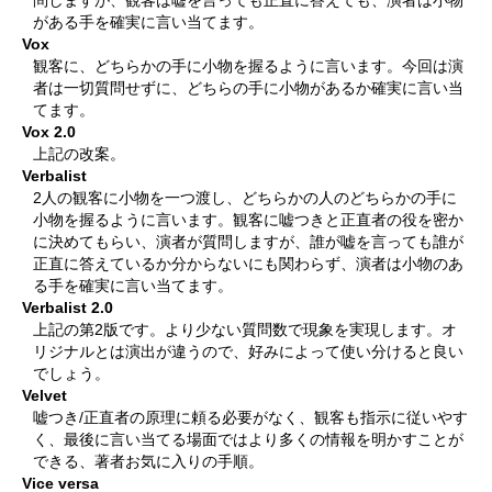
問しますが、観客は嘘を言っても正直に答えても、演者は小物
がある手を確実に言い当てます。
Vox
観客に、どちらかの手に小物を握るように言います。今回は演
者は一切質問せずに、どちらの手に小物があるか確実に言い当
てます。
Vox 2.0
上記の改案。
Verbalist
2人の観客に小物を一つ渡し、どちらかの人のどちらかの手に
小物を握るように言います。観客に嘘つきと正直者の役を密か
に決めてもらい、演者が質問しますが、誰が嘘を言っても誰が
正直に答えているか分からないにも関わらず、演者は小物のあ
る手を確実に言い当てます。
Verbalist 2.0
上記の第2版です。より少ない質問数で現象を実現します。オ
リジナルとは演出が違うので、好みによって使い分けると良い
でしょう。
Velvet
嘘つき/正直者の原理に頼る必要がなく、観客も指示に従いやす
く、最後に言い当てる場面ではより多くの情報を明かすことが
できる、著者お気に入りの手順。
Vice versa