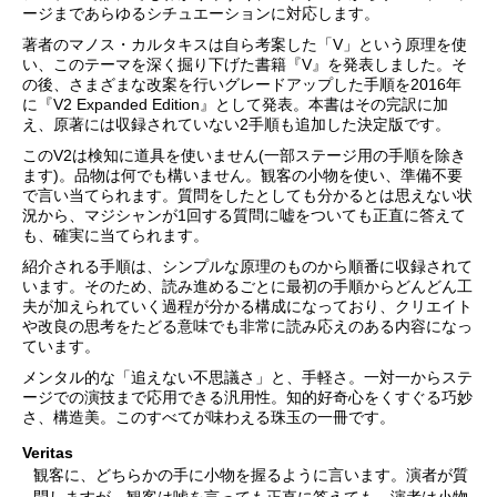
ージまであらゆるシチュエーションに対応します。
著者のマノス・カルタキスは自ら考案した「V」という原理を使
い、このテーマを深く掘り下げた書籍『V』を発表しました。そ
の後、さまざまな改案を行いグレードアップした手順を2016年
に『V2 Expanded Edition』として発表。本書はその完訳に加
え、原著には収録されていない2手順も追加した決定版です。
このV2は検知に道具を使いません(一部ステージ用の手順を除き
ます)。品物は何でも構いません。観客の小物を使い、準備不要
で言い当てられます。質問をしたとしても分かるとは思えない状
況から、マジシャンが1回する質問に嘘をついても正直に答えて
も、確実に当てられます。
紹介される手順は、シンプルな原理のものから順番に収録されて
います。そのため、読み進めるごとに最初の手順からどんどん工
夫が加えられていく過程が分かる構成になっており、クリエイト
や改良の思考をたどる意味でも非常に読み応えのある内容になっ
ています。
メンタル的な「追えない不思議さ」と、手軽さ。一対一からステ
ージでの演技まで応用できる汎用性。知的好奇心をくすぐる巧妙
さ、構造美。このすべてが味わえる珠玉の一冊です。
Veritas
観客に、どちらかの手に小物を握るように言います。演者が質