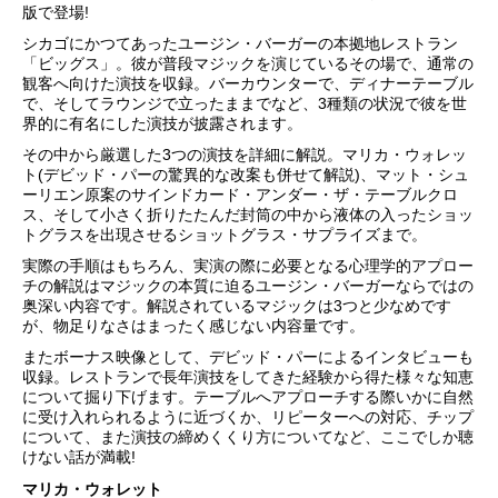
版で登場!
シカゴにかつてあったユージン・バーガーの本拠地レストラン
「ビッグス」。彼が普段マジックを演じているその場で、通常の
観客へ向けた演技を収録。バーカウンターで、ディナーテーブル
で、そしてラウンジで立ったままでなど、3種類の状況で彼を世
界的に有名にした演技が披露されます。
その中から厳選した3つの演技を詳細に解説。マリカ・ウォレッ
ト(デビッド・パーの驚異的な改案も併せて解説)、マット・シュ
ーリエン原案のサインドカード・アンダー・ザ・テーブルクロ
ス、そして小さく折りたたんだ封筒の中から液体の入ったショッ
トグラスを出現させるショットグラス・サプライズまで。
実際の手順はもちろん、実演の際に必要となる心理学的アプロー
チの解説はマジックの本質に迫るユージン・バーガーならではの
奥深い内容です。解説されているマジックは3つと少なめです
が、物足りなさはまったく感じない内容量です。
またボーナス映像として、デビッド・パーによるインタビューも
収録。レストランで長年演技をしてきた経験から得た様々な知恵
について掘り下げます。テーブルへアプローチする際いかに自然
に受け入れられるように近づくか、リピーターへの対応、チップ
について、また演技の締めくくり方についてなど、ここでしか聴
けない話が満載!
マリカ・ウォレット