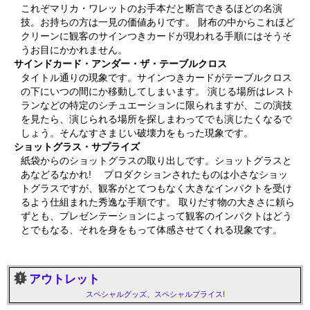
これぞマリカ・ワレットのお手本だと断言できるほどの名演
技。お持ちの方は一見の価値ありです。 財布の中からこれほど
クリーンに観客のサインつきカードが現われる手順にはそうそ
うお目にかかれません。
サインドカード・アンダー・ザ・テーブルクロス
タイトル通りの現象です。サインつきカードがテーブルクロス
の下にいつの間にか移動してしまいます。 演じる場所はレスト
ランなどの特定のシチュエーションに限られますが、この演技
を見たら、演じられる場所を探しまわってでも演じたくなるで
しょう。そんなすさまじい破壊力をもった現象です。
ショットグラス・サプライズ
紙袋からのショットグラスの取り出しです。ショットグラスと
あなどるなかれ! プロダクションされたものは小さなショッ
トグラスですが、観客がとてつもなく大きなインパクトを受け
るよう仕組まれた秀逸な手順です。 取りだす物の大きさに頼ら
ずとも、プレゼンテーションによって観客のインパクトはどう
とでもなる、それを身をもって体感させてくれる現象です。
アウトレット
スペシャルグッズ、スペシャルプライス!