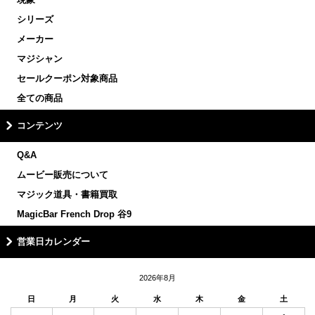
シリーズ
メーカー
マジシャン
セールクーポン対象商品
全ての商品
コンテンツ
Q&A
ムービー販売について
マジック道具・書籍買取
MagicBar French Drop 谷9
営業日カレンダー
2026年8月
日
月
火
水
木
金
土