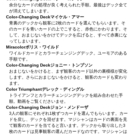
余分なカードの処理が良く考えられた手順。最後はデック全て
が消えてしまいます。
Color-Changing Deck
マイケル・アマー
青裏のデックから観客に2枚のカードを選んでもらいます。そ
のカードを青いカードの上でこすると、赤色にかわります。そ
して、おまじないをかけてデックを広げると、すべて赤裏にな
ってしまいます。
Miracolor
ボリス・ワイルド
ワイルドカードとカラーチェンジングデック。ユーモアのある
手順です。
Color-Changing Deck
ジョニー・トンプソン
おまじないをかけると、まず観客のカード以外の裏模様が変化
します。さらにおまじないをかけると、観客のカードも変わり
ます。
Color Triumphant
デレック・ディングル
トライアンフとカラーチェンジングデックを組み合わせた手
順。動画をご覧くださいませ。
Color-Changing Deck
ジョン・メンドーザ
3人の観客にそれぞれ1枚ずつカードを選んでもらいます。カー
ドを戻し、デックを混ぜます。マジシャンはカードの裏面を見
て観客のカードを当てると言います。デックから取り出した3
枚のカードは見事観客の選んだカードなのです。マジシャンは