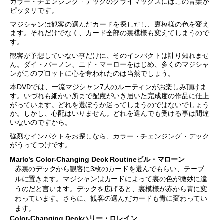
カラー・チェンジング・デックのクライマックスにはこの言葉が
ピッタリです。
マジシャンは観客の選んだカードを探しだし、裏模様の色を変え
ます。それだけでなく、カード全部の裏模様も変えてしまうので
す。
観客が予想していない事だけに、そのインパクトは計り知れませ
ん。ダイ・バーノン、エド・マーローをはじめ、多くのマジシャ
ンがこのプロットに心を奪われたのは当然でしょう。
本DVDでは、一流マジシャン7人のルーティンがお楽しみ頂けま
す。いづれも細かい所まで配慮がいき届いた完成度の作品に仕上
がっています。どれを選ぼうか迷ってしまうのではないでしょう
か。しかし、心配はいりません。どれを選んでも受ける事は間違
いないのですから。
強烈なインパクトをお探しなら、カラー・チェンジング・デック
がうってつけです。
Marlo’s Color-Changing Deck Routine
ビル・マローン
赤裏のデックから観客に3枚のカードを選んでもらい、テーブ
ルに置きます。マジシャンはカードによって裏の色が微妙に違
うのだと言います。デックを広げると、裏模様が赤から青に変
わっています。さらに、観客の選んだカードも青に変わってい
ます。
Color-Changing Deck
ハリー・ロレイン