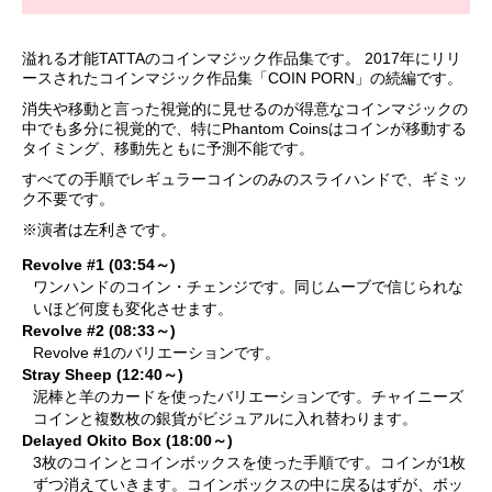
溢れる才能TATTAのコインマジック作品集です。 2017年にリリ
ースされたコインマジック作品集「COIN PORN」の続編です。
消失や移動と言った視覚的に見せるのが得意なコインマジックの
中でも多分に視覚的で、特にPhantom Coinsはコインが移動する
タイミング、移動先ともに予測不能です。
すべての手順でレギュラーコインのみのスライハンドで、ギミッ
ク不要です。
※演者は左利きです。
Revolve #1 (03:54～)
ワンハンドのコイン・チェンジです。同じムーブで信じられな
いほど何度も変化させます。
Revolve #2 (08:33～)
Revolve #1のバリエーションです。
Stray Sheep (12:40～)
泥棒と羊のカードを使ったバリエーションです。チャイニーズ
コインと複数枚の銀貨がビジュアルに入れ替わります。
Delayed Okito Box (18:00～)
3枚のコインとコインボックスを使った手順です。コインが1枚
ずつ消えていきます。コインボックスの中に戻るはずが、ボッ