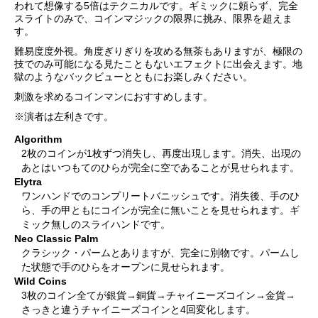
われて想像する5倍はテクニカルです。ギミックに頼らず、完全
スライトのみで、コインマジックの限界に挑み、限界を超えま
す。
難易度度外視。角度ぎりぎりを攻める無茶もありますが、極限の
技でのみ可能になる見たこともないエフェクトに出会えます。地
獄のようなバックビューとともにお楽しみください。
刺激を求めるコインマンにおすすめします。
※演者は左利きです。
Algorithm
2枚のコインが1枚ずつ消失し、再度出現します。消失、出現の
あとはいつもてのひらが完全に空であることが見せられます。
Elytra
ワンハンドでのコンプリートバニッシュです。消失後、手のひ
ら、手の甲ともにコインが完全に無いことを見せられます。ギ
ミック無しのスライハンドです。
Neo Classic Palm
クラシック・パームとありますが、完全に別物です。パームし
た状態で手のひらをオープンに見せられます。
Wild Coins
3枚のコイン全てが銀貨→銅貨→チャイニーズコイン→金貨→
さっきと違うチャイニーズコインと4回変化します。