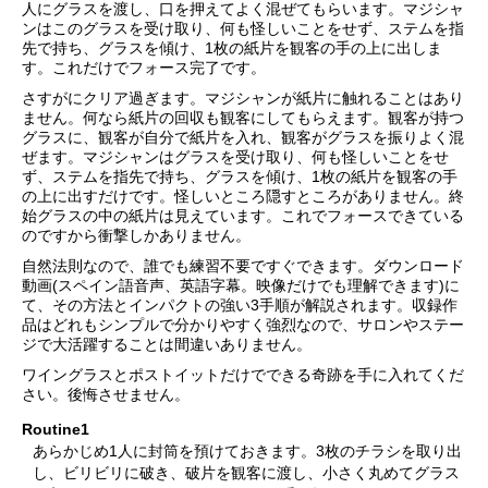
人にグラスを渡し、口を押えてよく混ぜてもらいます。マジシャ
ンはこのグラスを受け取り、何も怪しいことをせず、ステムを指
先で持ち、グラスを傾け、1枚の紙片を観客の手の上に出しま
す。これだけでフォース完了です。
さすがにクリア過ぎます。マジシャンが紙片に触れることはあり
ません。何なら紙片の回収も観客にしてもらえます。観客が持つ
グラスに、観客が自分で紙片を入れ、観客がグラスを振りよく混
ぜます。マジシャンはグラスを受け取り、何も怪しいことをせ
ず、ステムを指先で持ち、グラスを傾け、1枚の紙片を観客の手
の上に出すだけです。怪しいところ隠すところがありません。終
始グラスの中の紙片は見えています。これでフォースできている
のですから衝撃しかありません。
自然法則なので、誰でも練習不要ですぐできます。ダウンロード
動画(スペイン語音声、英語字幕。映像だけでも理解できます)に
て、その方法とインパクトの強い3手順が解説されます。収録作
品はどれもシンプルで分かりやすく強烈なので、サロンやステー
ジで大活躍することは間違いありません。
ワイングラスとポストイットだけでできる奇跡を手に入れてくだ
さい。後悔させません。
Routine1
あらかじめ1人に封筒を預けておきます。3枚のチラシを取り出
し、ビリビリに破き、破片を観客に渡し、小さく丸めてグラス