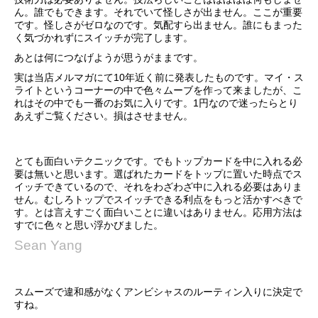
ん。誰でもできます。それでいて怪しさが出ません。ここが重要
です。怪しさがゼロなのです。気配すら出ません。誰にもまった
く気づかれずにスイッチが完了します。
あとは何につなげようが思うがままです。
実は当店メルマガにて10年近く前に発表したものです。マイ・ス
ライトというコーナーの中で色々ムーブを作って来ましたが、こ
れはその中でも一番のお気に入りです。1円なので迷ったらとり
あえずご覧ください。損はさせません。
とても面白いテクニックです。でもトップカードを中に入れる必
要は無いと思います。選ばれたカードをトップに置いた時点でス
イッチできているので、それをわざわざ中に入れる必要はありま
せん。むしろトップでスイッチできる利点をもっと活かすべきで
す。とは言えすごく面白いことに違いはありません。応用方法は
すでに色々と思い浮かびました。
Sean Yang
スムーズで違和感がなくアンビシャスのルーティン入りに決定で
すね。