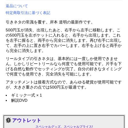
返品について
特定商取引法に基づく表記
引きネタの常識を覆す。岸本 道明の最新作です。
500円玉が消失、出現したあと、右手から左手に移動します。こ
の500円玉を左ポケットに入れると、右手から出現します。これ
を左手に握ると、両手から完全に消失します。再び右手に出現し
て、左手の上に置き右手でカバーします。右手を上げると両手か
ら完全に消失します。
リールタイプの引きネタは、基本的には一度しか使用できませ
ん。しかしリピートリールなら何度でも使用可能です。片手を下
げる自然な動作でセッティングが完了。自分の好きなタイミング
で何度でも使用でき、完全消失を可能にします。
アタッチメントは接着方式なので、あらゆる硬貨が使用可能です
が、大きさ重さの点では500円玉が最適です。
ギミック一式 × 1
解説DVD
アウトレット
スペシャルグッズ、スペシャルプライス!