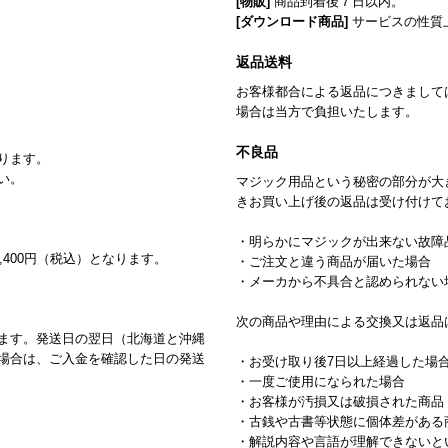
[物販]
商品到着後７日以内。
[ダウンロード商品]
サービスの性質
返品送料
お客様都合による返品につきまして
場合は当方で負担いたします。
不良品
ります。
い。
マジック用品という秘密の部分が大
きお買い上げ後の返品は受け付けて
・明らかにマジックが出来ない故障
,400円（税込）となります。
・ご注文と違う商品が届いた場合
・メーカから不具合と認められない
次の商品や理由による交換又は返品
ます。発送日の翌日（北海道と沖縄
場合は、ご入金を確認した日の発送
・お受け取り後7日以上経過した場
・一度ご使用になられた場合
・お客様が汚損又は破損された商品
・古銭や古書等状態に個体差がある
・解説内容や言語が理解できないと