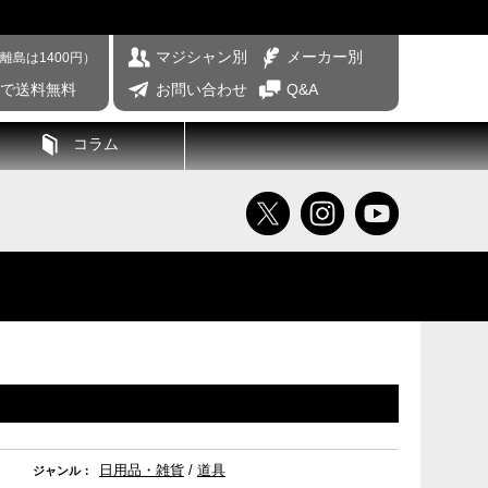
マジシャン別
メーカー別
離島は1400円）
げで送料無料
お問い合わせ
Q&A
コラム
日用品・雑貨
/
道具
ジャンル：