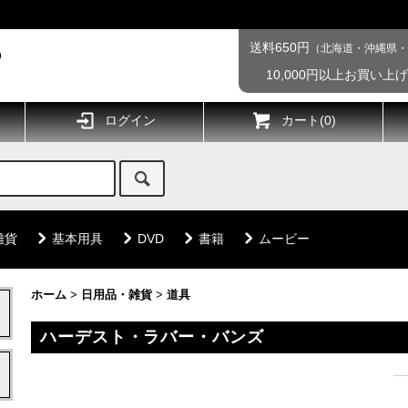
送料650円
（北海道・沖縄県・
10,000円以上お買い上
ログイン
カート(
0
)
雑貨
基本用具
DVD
書籍
ムービー
ホーム
>
日用品・雑貨
>
道具
ハーデスト・ラバー・バンズ