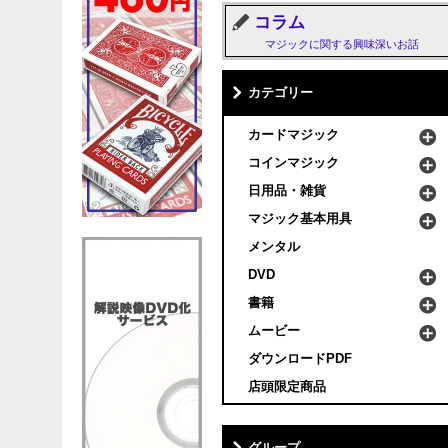
コラム
マジックに関する興味深いお話
カテゴリー
カードマジック
コインマジック
日用品・雑貨
マジック基本用具
メンタル
DVD
書籍
ムービー
ダウンロードPDF
店頭限定商品