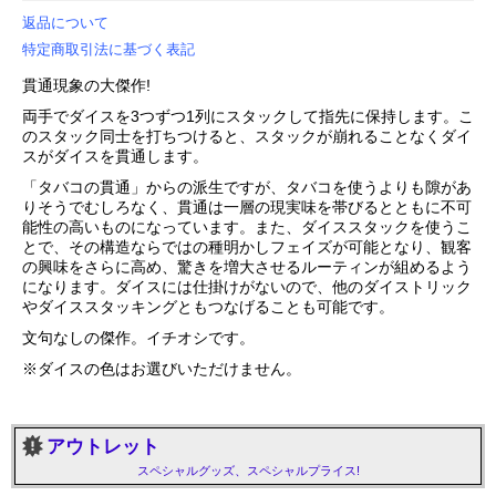
返品について
特定商取引法に基づく表記
貫通現象の大傑作!
両手でダイスを3つずつ1列にスタックして指先に保持します。こ
のスタック同士を打ちつけると、スタックが崩れることなくダイ
スがダイスを貫通します。
「タバコの貫通」からの派生ですが、タバコを使うよりも隙があ
りそうでむしろなく、貫通は一層の現実味を帯びるとともに不可
能性の高いものになっています。また、ダイススタックを使うこ
とで、その構造ならではの種明かしフェイズが可能となり、観客
の興味をさらに高め、驚きを増大させるルーティンが組めるよう
になります。ダイスには仕掛けがないので、他のダイストリック
やダイススタッキングともつなげることも可能です。
文句なしの傑作。イチオシです。
※ダイスの色はお選びいただけません。
アウトレット
スペシャルグッズ、スペシャルプライス!