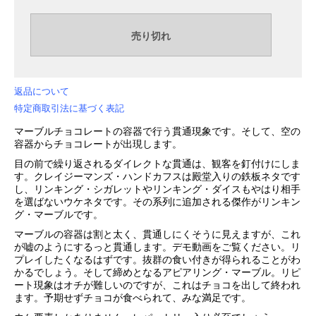
返品について
特定商取引法に基づく表記
マーブルチョコレートの容器で行う貫通現象です。そして、空の
容器からチョコレートが出現します。
目の前で繰り返されるダイレクトな貫通は、観客を釘付けにしま
す。クレイジーマンズ・ハンドカフスは殿堂入りの鉄板ネタです
し、リンキング・シガレットやリンキング・ダイスもやはり相手
を選ばないウケネタです。その系列に追加される傑作がリンキン
グ・マーブルです。
マーブルの容器は割と太く、貫通しにくそうに見えますが、これ
が嘘のようにするっと貫通します。デモ動画をご覧ください。リ
プレイしたくなるはずです。抜群の食い付きが得られることがわ
かるでしょう。そして締めとなるアピアリング・マーブル。リピ
ート現象はオチが難しいのですが、これはチョコを出して終われ
ます。予期せずチョコが食べられて、みな満足です。