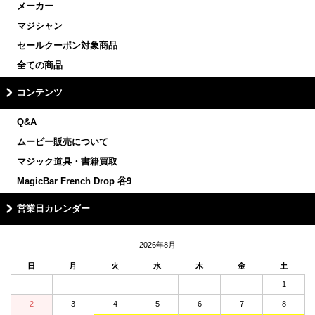
メーカー
マジシャン
セールクーポン対象商品
全ての商品
コンテンツ
Q&A
ムービー販売について
マジック道具・書籍買取
MagicBar French Drop 谷9
営業日カレンダー
2026年8月
日
月
火
水
木
金
土
1
2
3
4
5
6
7
8