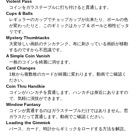
Violent Pass
コインをガラステーブルに打ち付けると貫通します。
Cups & Balls
レギュラーのカップでチョップカップが出来たり、ボールの色
が変わったりと、このギミックはカップ & ボールと相性ピッタ
リです。
Mystery Thumbtacks
大変珍しい画鋲のチンカチンク。布に刺さっている画鋲が移動
するのですから不思議です。
A Simple Coin Vanish
一枚のコインを綺麗に消せます。
Card Changes
1枚から複数枚のカードが綺麗に変わります。動画でご確認く
ださい。
Coin Thru Handkie
コインがハンカチを貫通します。ハンカチは身近にありますの
で、気軽に演技ができます。
Window Fantasy
コインが貫通するのはガラステーブルだけではありません。窓
ガラスだって貫通します。動画でご確認ください。
Loading the Gimmick
パース、カード、時計からギミックをロードする方法を解説。