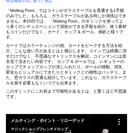
特定商取引法に基づく表記
「Melting Point」ではコインがガラステーブルを貫通する1手順
のみでした。もちろん、ガラステーブルがある時しか演技はでき
ません。本DVDでは、 「Melting Point」のギミックを使ってよ
り多くのシチュエーションで演技ができる手順を紹介。使う素材
もコインだけでなく、カード、カップ & ボール、画鋲と様々で
す。
カードではカラーチェンジの他、カードをピークする方法を紹
介。こんな使い方があるとはと感心します。コインでは綺麗に消
すだけでなく、不思議なマトリックスを解説。コインマンには是
非見て頂きたい内容です。 カップ & ボールでは、レギュラーの
カップでチョップカップが演じられたり、ボールの移動、消失、
変化もビジュアルにできたりとギミックとの相性はバッチリ。ま
た、窓ガラスの貫通も紹介しています。これなら、ガラステーブ
ルを探す必要もなくいつでも出来ます。
このギミックにこれ程まで可能性があるとは、と驚くほど不思議
です。