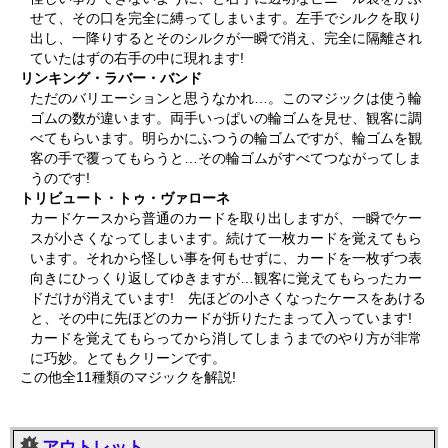
せて、その口を完全に縛ってしまいます。左手でシルクを取り
出し、一降りするとそのシルクが一瞬で消え、完全に隔離され
ていたはずの右手の中に現れます!
リンキング・ラバー・バンド
ただのバリエーションと思うなかれ…。このマジックは使う輪
ゴムの数が違います。両手いっぱいの輪ゴムを見せ、観客に調
べてもらいます。明らかにふつうの輪ゴムですが、輪ゴムを観
客の手で覆ってもらうと…その輪ゴムがすべてつながってしま
うのです!
トリビュート・トゥ・ヴァローネ
カードケースから普通のカードを取り出しますが、一瞬でケー
スが小さくなってしまいます。続けて一枚カードを覚えてもら
います。それから怪しい事を何もせずに、カードを一枚ずつ表
向きにひっくり返してゆきますが…観客に覚えてもらったカー
ドだけが消えています! 先ほどの小さくなったケースをあける
と、その中に先ほどのカードが折りたたまって入っています!
カードを覚えてもらってから消してしまうまでのやり方が非常
に巧妙。とてもクリーンです。
この他全11種類のマジックを解説!
アウトレット