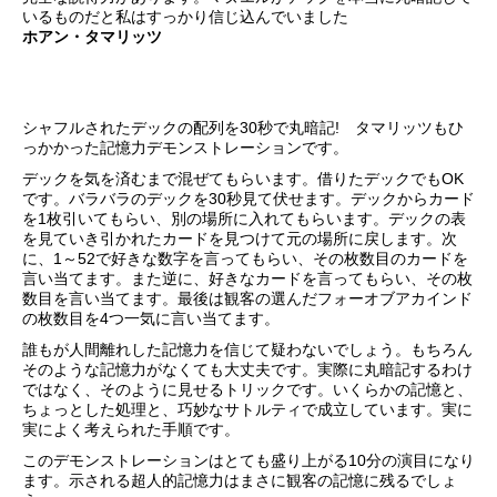
いるものだと私はすっかり信じ込んでいました
ホアン・タマリッツ
シャフルされたデックの配列を30秒で丸暗記! タマリッツもひ
っかかった記憶力デモンストレーションです。
デックを気を済むまで混ぜてもらいます。借りたデックでもOK
です。バラバラのデックを30秒見て伏せます。デックからカード
を1枚引いてもらい、別の場所に入れてもらいます。デックの表
を見ていき引かれたカードを見つけて元の場所に戻します。次
に、1～52で好きな数字を言ってもらい、その枚数目のカードを
言い当てます。また逆に、好きなカードを言ってもらい、その枚
数目を言い当てます。最後は観客の選んだフォーオブアカインド
の枚数目を4つ一気に言い当てます。
誰もが人間離れした記憶力を信じて疑わないでしょう。もちろん
そのような記憶力がなくても大丈夫です。実際に丸暗記するわけ
ではなく、そのように見せるトリックです。いくらかの記憶と、
ちょっとした処理と、巧妙なサトルティで成立しています。実に
実によく考えられた手順です。
このデモンストレーションはとても盛り上がる10分の演目になり
ます。示される超人的記憶力はまさに観客の記憶に残るでしょ