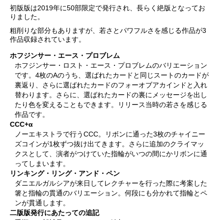
初版版は2019年に50部限定で発行され、長らく絶版となってお
りました。
粗削りな部分もありますが、若さとパワフルさを感じる作品が3
作品収録されています。
ホフジンサー・エース・プロブレム
ホフジンサー・ロスト・エース・プロブレムのバリエーション
です。4枚のAのうち、選ばれたカードと同じスートのカードが
裏返り、さらに選ばれたカードのフォーオブアカインドと入れ
替わります。さらに、選ばれたカードの裏にメッセージを出し
たり色を変えることもできます。リリース当時の若さを感じる
作品です。
CCC+α
ノーエキストラで行うCCC。リボンに通った3枚のチャイニー
ズコインが1枚ずつ抜け出てきます。さらに追加のクライマッ
クスとして、演者がつけていた指輪がいつの間にかリボンに通
ってしまいます。
リンキング・リング・アンド・ペン
ダニエルガルシアが来日してレクチャーを行った際に考案した
箸と指輪の貫通のバリエーション。何段にも分かれて指輪とペ
ンが貫通します。
二版版発行にあたっての追記