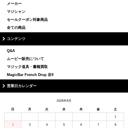
メーカー
マジシャン
セールクーポン対象商品
全ての商品
コンテンツ
Q&A
ムービー販売について
マジック道具・書籍買取
MagicBar French Drop 谷9
営業日カレンダー
2026年8月
日
月
火
水
木
金
土
1
2
3
4
5
6
7
8