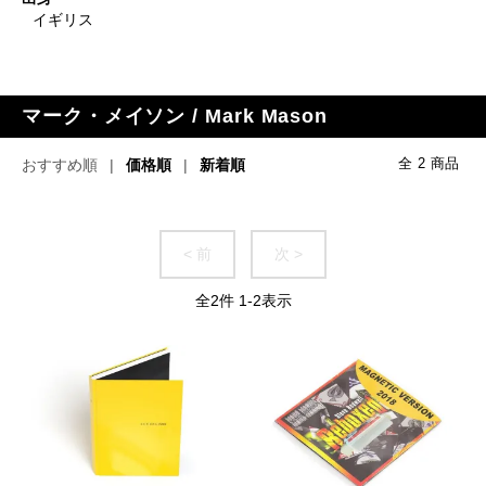
イギリス
マーク・メイソン / Mark Mason
おすすめ順
価格順
新着順
全
2
商品
< 前
次 >
全
2
件
1
-
2
表示