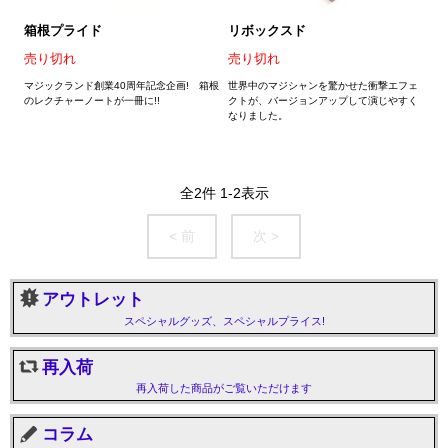
箱根プライド
リボックスド
売り切れ
売り切れ
マジックランド創業40周年記念企画! 箱根
世界中のマジシャンを驚かせた衝撃エフェ
のレクチャーノートが一冊に!!
クトが、バージョンアップして演じやすく
なりました。
全
2
件
1
-
2
表示
< 前
次 >
アウトレット
スペシャルグッズ、スペシャルプライス!
再入荷
再入荷した商品がご覧いただけます
コラム