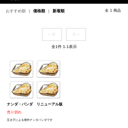
おすすめ順
価格順
新着順
全
1
商品
< 前
次 >
全
1
件
1
-
1
表示
ナンダ・パンダ リニューアル版
売り切れ
五太子による傑作ナンダパンダです