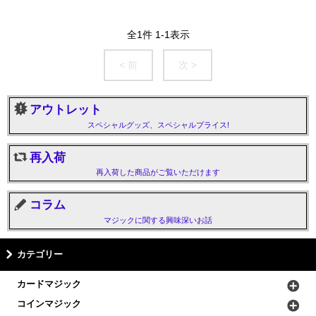
全
1
件
1
-
1
表示
< 前
次 >
アウトレット
スペシャルグッズ、スペシャルプライス!
再入荷
再入荷した商品がご覧いただけます
コラム
マジックに関する興味深いお話
カテゴリー
カードマジック
コインマジック