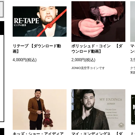
リテープ 【ダウンロード動
ポリッシュド・コイン 【ダ
マ
画】
ウンロード動画】
ン
4,000円(税込)
2,000円(税込)
3,
JONIO流空手コインです
ク
実
キッズ・ショー・アイディア
マイ・エンディングス 【ダ
ミ