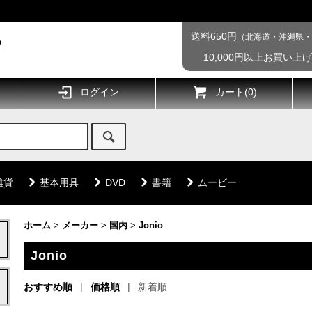
送料650円
（北海道・沖縄県・
10,000円以上お買い上
ログイン
カート(
0
)
雑貨
基本用具
DVD
書籍
ムービー
ホーム
>
メーカー
>
国内
>
Jonio
Jonio
おすすめ順
価格順
新着順