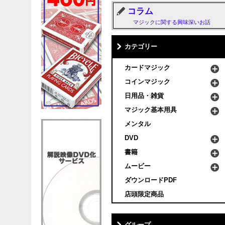
コラム
マジックに関する興味深いお話
カテゴリー
カードマジック
コインマジック
日用品・雑貨
マジック基本用具
メンタル
DVD
書籍
ムービー
ダウンロードPDF
店頭限定商品