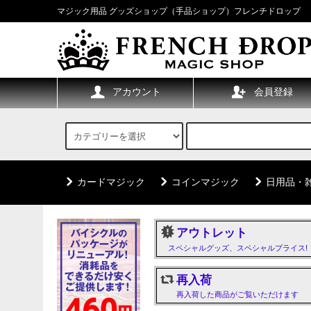
マジック用品 グッズショップ（手品ショップ）フレンチドロップ
アカウント
会員登録
カードマジック
コインマジック
日用品・
アウトレット
スペシャルグッズ、スペシャルプライス!
再入荷
再入荷した商品がご覧いただけます