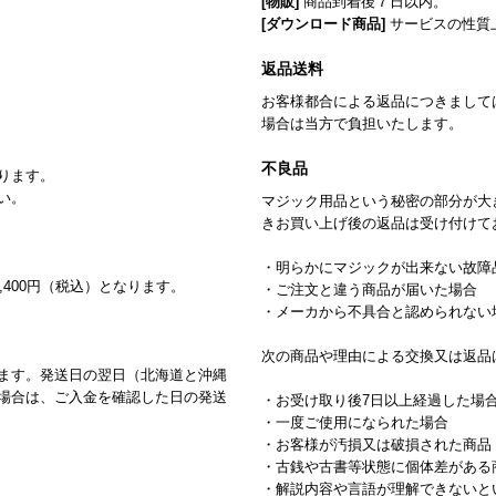
[物販]
商品到着後７日以内。
[ダウンロード商品]
サービスの性質
返品送料
お客様都合による返品につきまして
場合は当方で負担いたします。
不良品
ります。
い。
マジック用品という秘密の部分が大
きお買い上げ後の返品は受け付けて
・明らかにマジックが出来ない故障
,400円（税込）となります。
・ご注文と違う商品が届いた場合
・メーカから不具合と認められない
次の商品や理由による交換又は返品
ます。発送日の翌日（北海道と沖縄
場合は、ご入金を確認した日の発送
・お受け取り後7日以上経過した場
・一度ご使用になられた場合
・お客様が汚損又は破損された商品
・古銭や古書等状態に個体差がある
・解説内容や言語が理解できないと