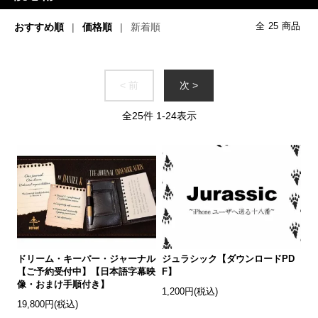
おすすめ順
価格順
新着順
全
25
商品
< 前
次 >
全
25
件
1
-
24
表示
ドリーム・キーパー・ジャーナル
ジュラシック【ダウンロードPD
【ご予約受付中】【日本語字幕映
F】
像・おまけ手順付き】
1,200円(税込)
19,800円(税込)