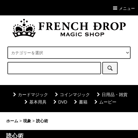
メニュー
カードマジック
コインマジック
日用品・雑貨
基本用具
DVD
書籍
ムービー
ホーム
>
現象
>
読心術
読心術