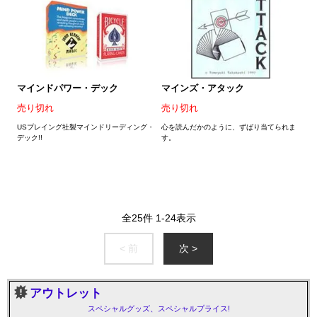
マインドパワー・デック
マインズ・アタック
売り切れ
売り切れ
USプレイング社製マインドリーディング・
心を読んだかのように、ずばり当てられま
デック!!
す。
全
25
件
1
-
24
表示
< 前
次 >
アウトレット
スペシャルグッズ、スペシャルプライス!