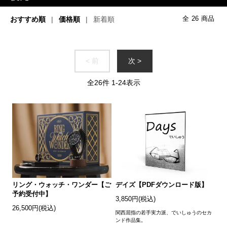
おすすめ順
価格順
新着順
全
26
商品
< 前
次 >
全
26
件
1
-
24
表示
リング・ウォッチ・ワンダー【ご
デイズ【PDFダウンロード版】
予約受付中】
3,850円(税込)
26,500円(税込)
関西屈指の若手実力派、でいしゅうのセカ
ンド作品集。