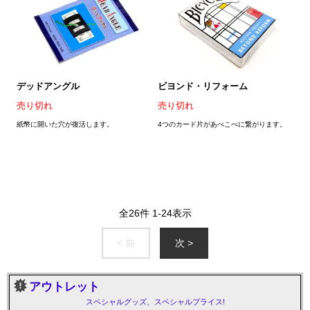
デッドアングル
ビヨンド・リフォーム
売り切れ
売り切れ
紙幣に開いた穴が復活します。
4つのカード片があべこべに繋がります。
全
26
件
1
-
24
表示
< 前
次 >
アウトレット
スペシャルグッズ、スペシャルプライス!