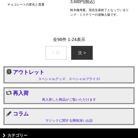
3,600円(税込)
チョコレートの変化と貫通
鈴木徹考案。現在生産終了となっているリ
ング・ミステリーの逆輸入版です。
全
98
件
1
-
24
表示
< 前
次 >
アウトレット
スペシャルグッズ、スペシャルプライス!
再入荷
再入荷した商品がご覧いただけます
コラム
マジックに関する興味深いお話
カテゴリー