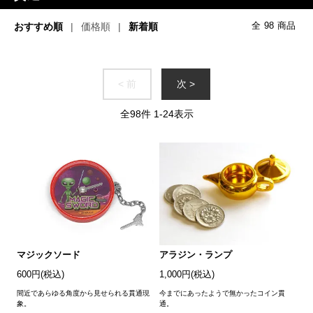
おすすめ順
価格順
新着順
全
98
商品
< 前
次 >
全
98
件
1
-
24
表示
マジックソード
アラジン・ランプ
600円(税込)
1,000円(税込)
間近であらゆる角度から見せられる貫通現
今までにあったようで無かったコイン貫
象。
通。