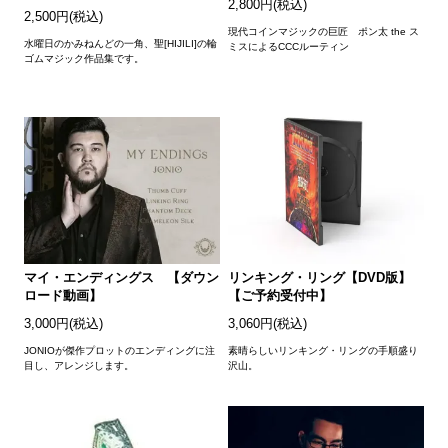
2,800円(税込)
2,500円(税込)
現代コインマジックの巨匠 ポン太 the ス
水曜日のかみねんどの一角、聖[HIJILI]の輪
ミスによるCCCルーティン
ゴムマジック作品集です。
マイ・エンディングス 【ダウン
リンキング・リング【DVD版】
ロード動画】
【ご予約受付中】
3,000円(税込)
3,060円(税込)
JONIOが傑作プロットのエンディングに注
素晴らしいリンキング・リングの手順盛り
目し、アレンジします。
沢山。