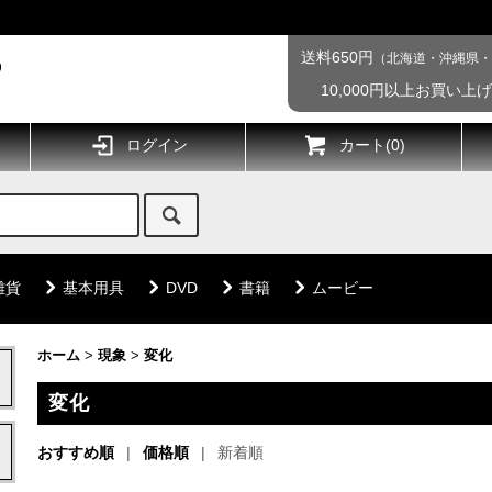
送料650円
（北海道・沖縄県・
10,000円以上お買い上
ログイン
カート(
0
)
雑貨
基本用具
DVD
書籍
ムービー
ホーム
>
現象
>
変化
変化
おすすめ順
価格順
新着順