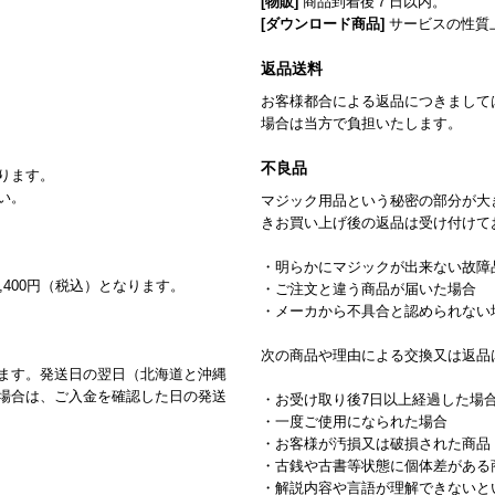
[物販]
商品到着後７日以内。
[ダウンロード商品]
サービスの性質
返品送料
お客様都合による返品につきまして
場合は当方で負担いたします。
不良品
ります。
い。
マジック用品という秘密の部分が大
きお買い上げ後の返品は受け付けて
・明らかにマジックが出来ない故障
,400円（税込）となります。
・ご注文と違う商品が届いた場合
・メーカから不具合と認められない
次の商品や理由による交換又は返品
ます。発送日の翌日（北海道と沖縄
場合は、ご入金を確認した日の発送
・お受け取り後7日以上経過した場
・一度ご使用になられた場合
・お客様が汚損又は破損された商品
・古銭や古書等状態に個体差がある
・解説内容や言語が理解できないと