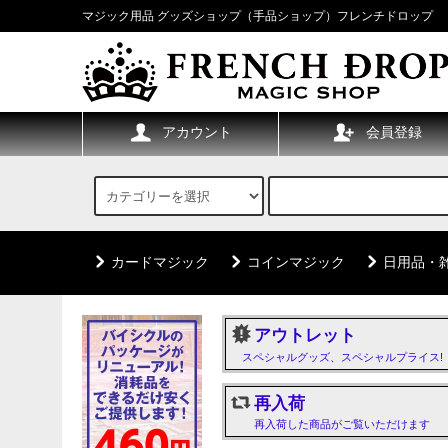
マジック用品 グッズショップ（手品ショップ）フレンチドロップ
アカウント
会員登録
カードマジック
コインマジック
日用品・
アウトレット
スペシャルグッズ、スペシャルプライス!
再入荷
再入荷した商品がご覧いただけます