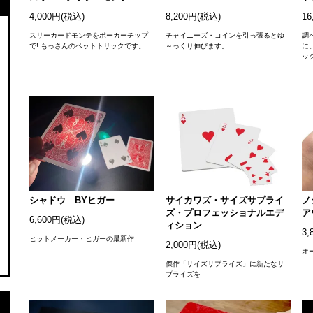
4,000円(税込)
8,200円(税込)
16
スリーカードモンテをポーカーチップ
チャイニーズ・コインを引っ張るとゆ
調
で! もっさんのペットトリックです。
～っくり伸びます。
に
ッ
シャドウ BYヒガー
サイカワズ・サイズサプライ
ノ
ズ・プロフェッショナルエデ
ア
6,600円(税込)
ィション
3,
ヒットメーカー・ヒガーの最新作
2,000円(税込)
オ
傑作「サイズサプライズ」に新たなサ
プライズを