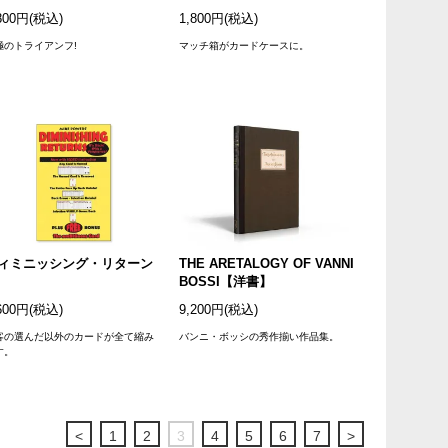
800円(税込)
1,800円(税込)
極のトライアンフ!
マッチ箱がカードケースに。
ィミニッシング・リターン
THE ARETALOGY OF VANNI
BOSSI【洋書】
600円(税込)
9,200円(税込)
客の選んだ以外のカードが全て縮み
バンニ・ボッシの秀作揃い作品集。
す。
<
1
2
3
4
5
6
7
>