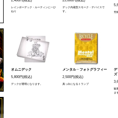
2,400円(税込)
25,000円(税込)
5,
レインボーデック・ルーティンに一ひ
デック内蔵型スモーク・デバイスで
ねり
す。
究
オムニデック
メンタル・フォトグラフィー
デ
ズ
5,800円(税込)
2,500円(税込)
3,
デックが透明になります。
真っ白になるトランプ
観
ま