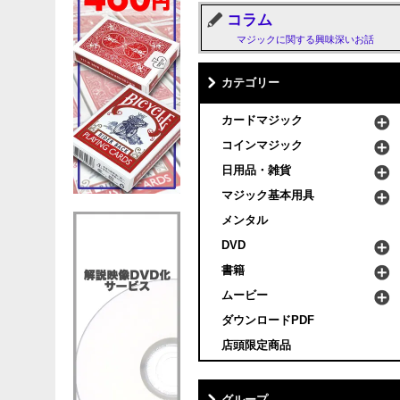
コラム
マジックに関する興味深いお話
カテゴリー
カードマジック
コインマジック
日用品・雑貨
マジック基本用具
メンタル
DVD
書籍
ムービー
ダウンロードPDF
店頭限定商品