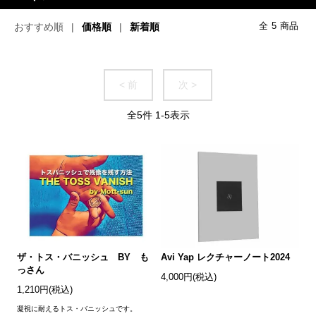
おすすめ順
価格順
新着順
全
5
商品
< 前
次 >
全
5
件
1
-
5
表示
ザ・トス・バニッシュ BY も
Avi Yap レクチャーノート2024
っさん
4,000円(税込)
1,210円(税込)
凝視に耐えるトス・バニッシュです。